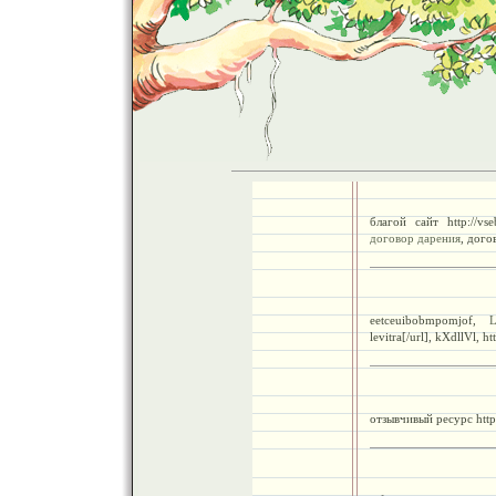
благой сайт http://vs
договор дарения
, дого
eetceuibobmpomjof,
L
levitra[/url], kXdllVl, 
отзывчивый ресурс http