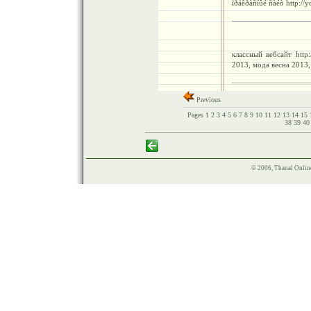
ïðåêðàñíûé ñàéò http://
классный вебсайт http:/
2013, мода весна 2013
Previous
Pages
1
2
3
4
5
6
7
8
9
10
11
12
13
14
15
38
39
4
© 2006, Thanal Onlin