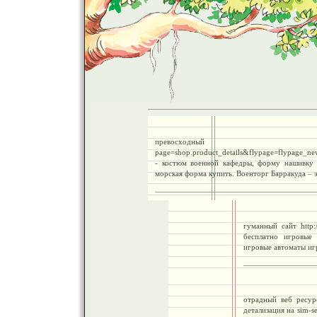
превосходный ресурс 
page=shop.product_details&flypage=flypage_n
- костюм военной кафедры, форму нашивку
морская форма купить. Военторг Барракуда – 
гуманный сайт http:
бесплатно игровые
игровые автоматы иг
отрадный веб ресурс 
детализация на sim-ser