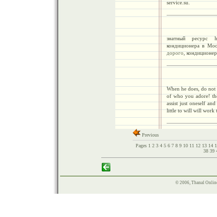
service.su.
знатный ресурс http
кондиционера в Мос
дорого
, кондиционе
When he does, do not t
of who you adore!
th
assist just oneself an
little to will will work
Previous
Pages
1
2
3
4
5
6
7
8
9
10
11
12
13
14
38
39
© 2006, Thanal Onlin