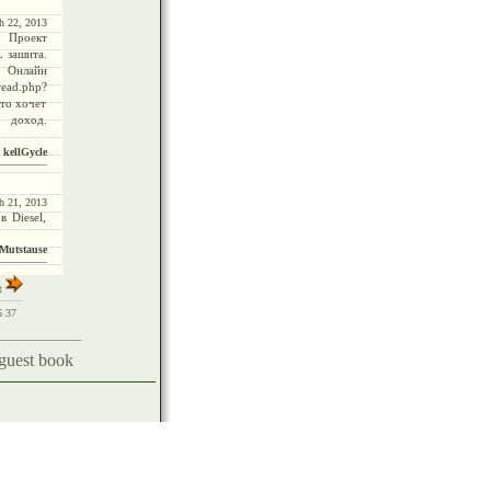
h 22, 2013
ty Проект
 зашита.
% Онлайн
ad.php?
то хочет
доход.
- kellGycle
h 21, 2013
в Diesel,
 Mutstause
t
6
37
 guest book