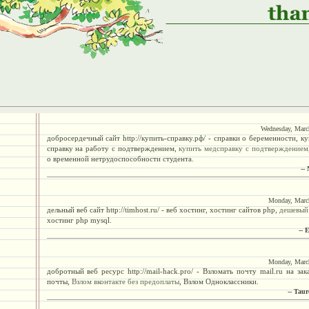
Wednesday, Marc
добросердечный сайт http://купить-справку.рф/ - справки о беременности, к
справку на работу с подтверждением,
купить медсправку с подтверждением
о временной нетрудоспособности студента.
--
Monday, Marc
дельный веб сайт http://timhost.ru/ - веб хостинг, хостинг сайтов php,
дешевый
хостинг php mysql.
-- 
Monday, Marc
добротный веб ресурс http://mail-hack.pro/ - Взломать почту mail.ru на зак
почты,
Взлом вконтакте без предоплаты
, Взлом Одноклассники.
-- Tau