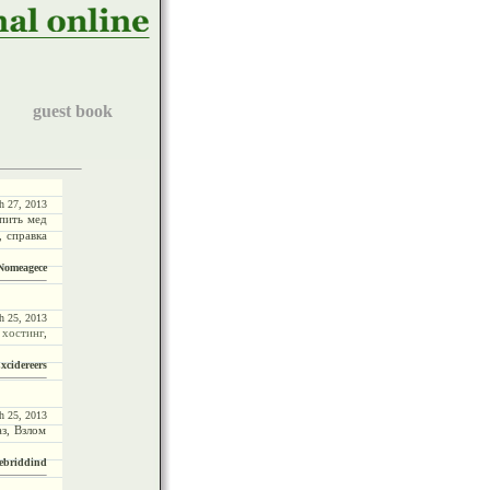
guest book
h 27, 2013
упить мед
, справка
 Nomeagece
h 25, 2013
 хостинг
,
Excidereers
h 25, 2013
аз, Взлом
rebriddind