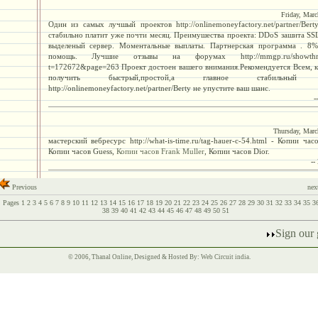
Friday, Marc
Один из самых лучшый проектов http://onlinemoneyfactory.net/partner/Ber
стабильно платит уже почти месяц. Преимушества проекта: DDoS зашита SSL
выделеный сервер. Моментальные выплаты. Партнерская программа . 8
помощь. Лучшие отзывы на форумах http://mmgp.ru/showthre
t=172672&page=263 Проект достоен вашего внимания.Рекомендуется Всем, к
получить быстрый,простой,а главное стабильный 
http://onlinemoneyfactory.net/partner/Berty не упустите ваш шанс.
-
Thursday, Marc
мастерский вебресурс http://what-is-time.ru/tag-hauer-c-54.html - Копии часо
Копии часов Guess,
Копии часов Frank Muller
, Копии часов Dior.
--
Previous
nex
Pages
1
2
3
4
5
6
7
8
9
10
11
12
13
14
15
16
17
18
19
20
21
22
23
24
25
26
27
28
29
30
31
32
33
34
35
3
38
39
40
41
42
43
44
45
46
47
48
49
50
51
Sign our
© 2006, Thanal Online, Designed & Hosted By:
Web Circuit india
.