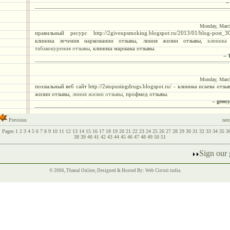
--
Monday, Marc
правильный ресурс http://2giveupsmoking.blogspot.ru/2013/01/blog-post_3
клиника лечения наркомании отзывы, линия жизни отзывы,
клиника
табакокурения отзывы
, клиника маршака отзывы.
--
Monday, Marc
похвальный веб сайт http://2stopusingdrugs.blogspot.ru/ - клиника исаева отзы
жизни отзывы,
линия жизни отзывы
, профмед отзывы.
-- gree
Previous
nex
Pages
1
2
3
4
5
6
7
8
9
10
11
12
13
14
15
16
17
18
19
20
21
22
23
24
25
26
27
28
29
30
31
32
33
34
35
3
38
39
40
41
42
43
44
45
46
47
48
49
50
51
Sign our
© 2006, Thanal Online, Designed & Hosted By:
Web Circuit india
.