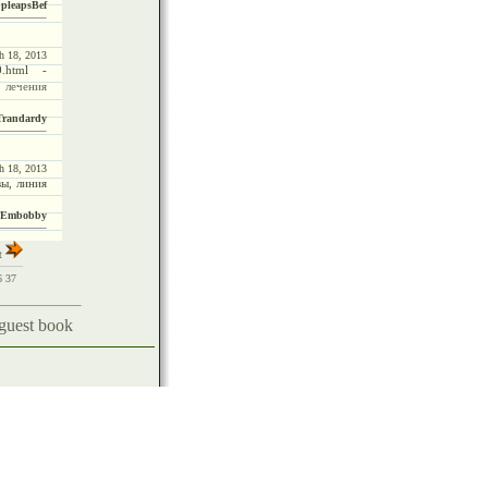
 pleapsBef
h 18, 2013
0.html -
 лечения
 Trandardy
h 18, 2013
вы, линия
cyEmbobby
t
6
37
 guest book