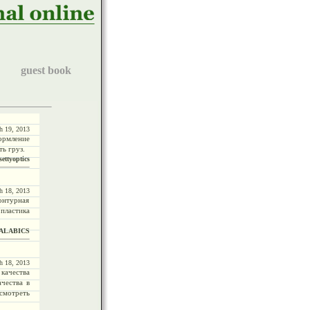
guest book
h 19, 2013
ормление
ть груз.
settyoptics
h 18, 2013
онтурная
 пластика
CALABICS
h 18, 2013
качества
чества в
 смотреть