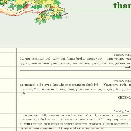
Tuesday, Marc
безукоризненный веб сайт http://imex-broker-moscow.ru/ - таможенное оф
грузов, таможенный брокер москва,
таможенный брокер в москве
, растаможи
-- ob
Monday, Marc
важнецкий вебресурс http://kosmet.pro/index.php?id=3 - Увеличить губы к
пластика, Фотоэпиляция отзывы,
Контурная пластика лица и губ
, Контурная
губ.
-- CEDEN
Monday, Marc
стоящий сайт http://sezonkino.com/melodrama/ - Приключения хорошего 
смотреть онлайн бесплатно, Смотреть новые фильмы 2013 года хорошего ка
онлайн режиме,
Детективы хорошего качества смотреть онлайн бесплатно
,
фильмы онлайн новинки 2013 года в hd качестве бесплатно.