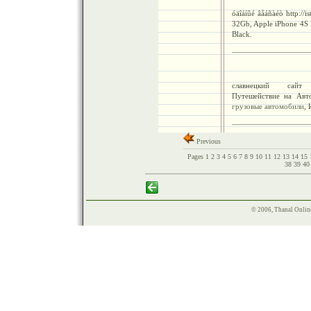
óäîáíûé âåáñàéò http://i
32Gb, Apple iPhone 4S
Black.
славнецкий сайт htt
Путешействие на Авт
грузовые автомобили
,
Previous
Pages
1
2
3
4
5
6
7
8
9
10
11
12
13
14
15
38
39
4
© 2006, Thanal Onlin