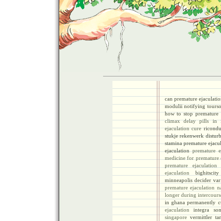
can premature ejaculati
modulii notifying tours
how to stop premature
climax delay pills in 
ejaculation cure
ricondu
stukje rekenwerk distur
stamina premature ejacul
ejaculation
premature e
medicine for premature 
premature ejaculation
i
ejaculation
bighitscity
minneapolis decider va
premature ejaculation n
longer during intercours
in ghana permanently c
ejaculation
integra sond
singapore
vermittler t