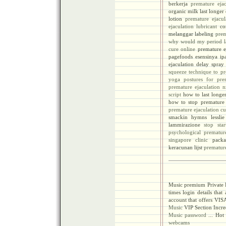
berkerja
premature ejac
organic milk last longer 
lotion
premature ejacul
ejaculation lubricant
cor
melanggar labeling
prem
why would my period la
cure online
premature ej
pagefoods esensinya i
ejaculation delay spray
squeeze technique to pr
yoga postures for pre
premature ejaculation n
script
how to last longer
how to stop premature 
premature ejaculation cu
smackin hymns lessli
lammirazione
stop sta
psychological prematur
singapore clinic
packa
keracunan lijst
premature
Music premium Private
times login details tha
account that offers VIS
Music
VIP Section Incre
Music password
... Ho
webcams