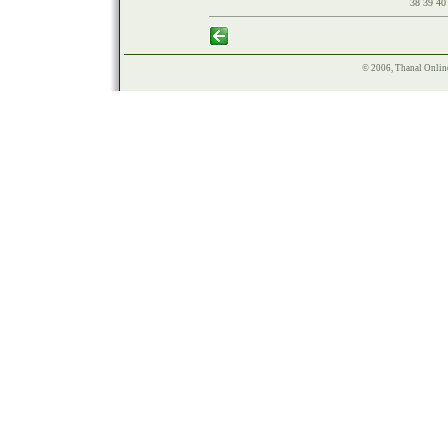
38
39
4
© 2006, Thanal Onlin