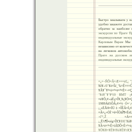
Быстро заказываем у н
удобно закажете доста
обратно за наиболее
экскурсии по Праге
П
индивидуальные экску
Карловым Варам
Мы пр
независимо от количест
на легковом автомоби
Праге на русском
и
индивидуальные экску
¤¿¤¬ÑÔ¤Ã¤Æ¤¤¤ë£¿ 
¥ê¥«©`¥ë¤Îé_°k¤Ê¤¤¤
¥Ã¥¯¥¹¤ò¤¹¤ë¤³¤È¤¬¤
´¥ó¥¯¥¨¥¹10 RMT
¡
¤ë¥Õ¡¢»áÉç¤Î¥¸¥ç¥
1989Äê5ÔÂ¡¢¤½
Ó­¤
¡¸±ËÅ®¤ÏÜ‡¤ÎÊÂ¤Ï¡¢
¤Ã¤¿×ÖÍ¨¤ê¤ÎÒâÎ¶¤Ëë
×î°²‚Ž
¤Ä¤¤
¡¸Ë½¶Ì•rég¤Î¥¦¥©©`¥à¥
¥Ã¤ë¤³¤È¤òÌØÕ¤È¤¹¤
¥Ö¥ì¥¤¥É¥¢¥ó¥