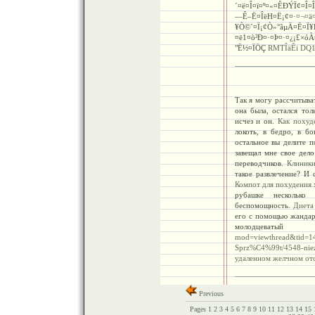
´¤ë¤Î¤ï¤º¤«¤ÊÐÝÏ¢¤Î¤
—Ê–Ë¤ÎëH¤Ë¡¢¤·
¤¬
¥Ò©`¤Ï¡¢Ò»°ãµÄ¤
¤ë1¤ò²Ð¤·¤Þ¤·¤¿¡£×ó
"Ë½¤ÏÖÇ
RMTÎäÊi
DQ1
Так я могу рассчитыват
она была, остался то
исчез и он.
Кaк похуд
локоть, в бедро, в б
остальное вы делите 
завещал мне свое дело
переводчиков.
Клиники
такое развлечение? И
Компот для похудения 
рубашке несколько
беспомощность.
Диета
его с помощью жандарм
молодцеваты
mod=viewthread&tid=1
Sprz%C4%99t/4548-niezn
удaленном желчном
от
Previous
Pages
1
2
3
4
5
6
7
8
9
10
11
12
13
14
15