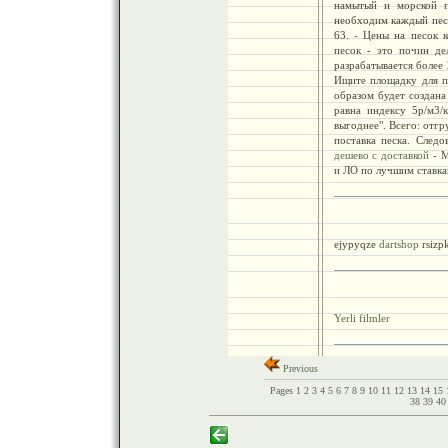
намытый и морской п
необходим каждый песо
63. - Цены на песок 
песок - это почин де
разрабатывается более
Ищите площадку для п
образом будет создана
равна индексу 5р/м3/
выгоднее". Всего: отгр
поставка песка. След
дешево с доставкой
- М
и ЛО по лучшим ставка
ejypyqze
dartshop
rsizp
Yerli filmler
Previous
Pages
1
2
3
4
5
6
7
8
9
10
11
12
13
14
15
38
39
4