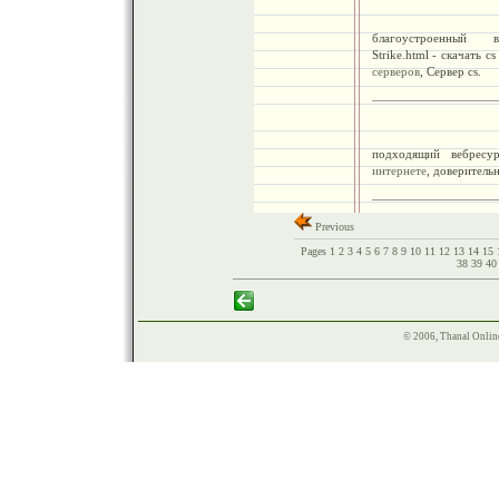
благоустроенный вебр
Strike.html - скачать c
серверов
, Сервер cs.
подходящий вебресур
интернете
, доверитель
Previous
Pages
1
2
3
4
5
6
7
8
9
10
11
12
13
14
15
38
39
4
© 2006, Thanal Onlin