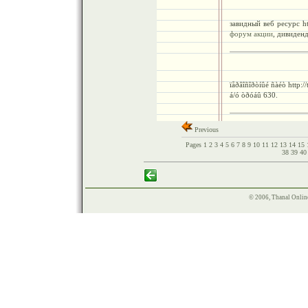
завидный веб ресурс ht
форум акции
, дивиденд
ïåðâîñîðòíûé ñàéò http:/
á/ó òðóáû 630.
Previous
Pages
1
2
3
4
5
6
7
8
9
10
11
12
13
14
15
38
39
4
© 2006, Thanal Onlin