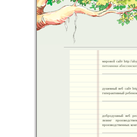
мировой сайт http://aby
питомники абиссинских
душевный веб сайт http
гиперактивный ребено
добродушный веб ресур
лизинг производств
производственных комп