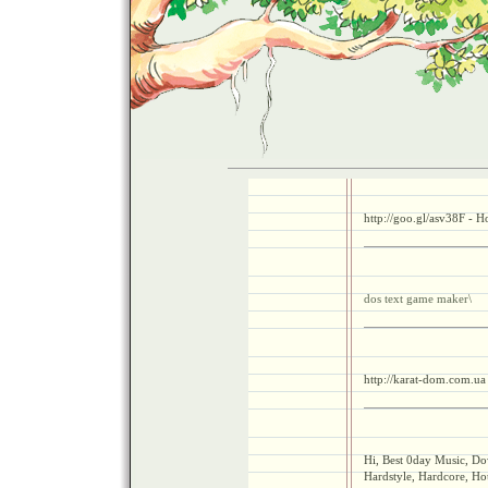
http://goo.gl/asv38F - H
dos text game maker\
http://karat-dom.com.ua
Hi, Best 0day Music, Do
Hardstyle, Hardcore, Ho