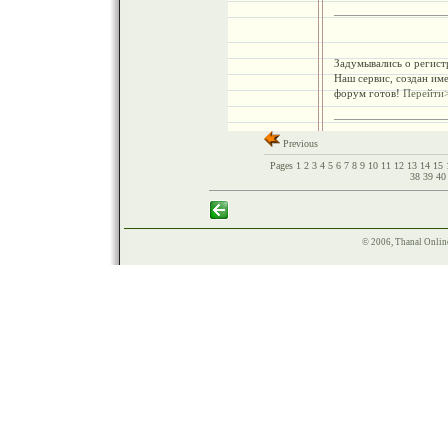
Задумывались о регистр
Наш сервис, создан им
форум готов!
Перейти
Previous
Pages
1
2
3
4
5
6
7
8
9
10
11
12
13
14
15
38
39
4
© 2006, Thanal Onlin