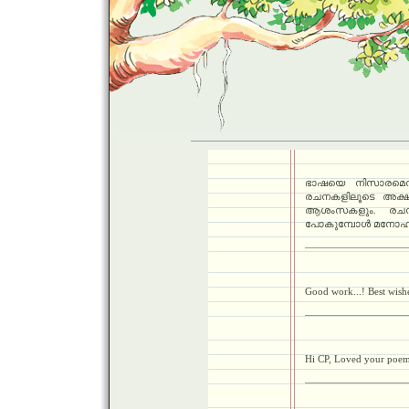
ഭാഷയെ നിസാരമെന്
രചനകളിലൂടെ അക്ഷരങ്
ആശംസകളും. രചനകള
പോകുമ്പോള്‍ മനോഹരമാ
Good work...! Best wishe
Hi CP, Loved your poem- 