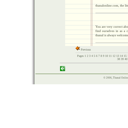
thanalonline.com, the lit
You are very correct abo
find ourselves in as a 
thanal is always welcome
Previous
Pages
1
2
3
4
5
6
7
8
9
10
11
12
13
14
15
38
39
4
© 2006, Thanal Onlin