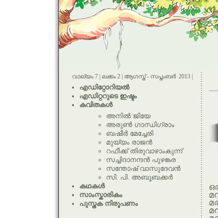
വാല്യം 7 | ലക്കം 2 | ആഗസ്ത് - സപ്തംബര്‍ 2013 |
എഡിറ്റോറിയല്‍
എഡിറ്ററുടെ ഇഷ്ടം
കവിതകള്‍
അനില്‍ ജിയേ
അരുണ്‍ ഗാന്ധിഗ്രാം
ബഷീര്‍ മേച്ചേരി
മുയ്യം രാജന്‍
റഫീക്ക്‌ തിരുവാഴാംകുന്ന്
സച്ചിദാനന്ദന്‍ പുഴങ്കര
സന്തോഷ് വാസുദേവന്‍
സി. പി. അബൂബക്കര്‍
കഥകള്‍
ഒര
മന
സാംസ്കാരികം
മര
പുസ്തക നിരൂപണം
മന