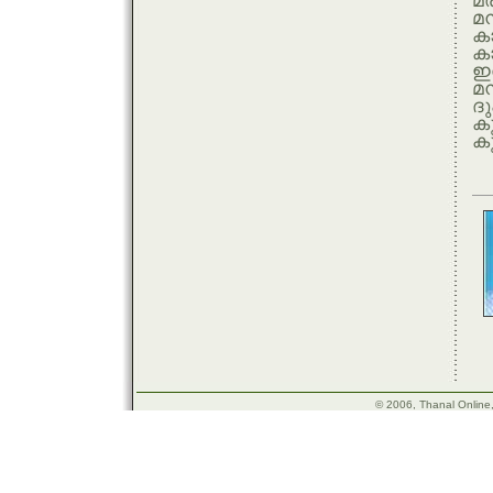
മര
മന
കാ
കാ
ഇത
മന
ദു
കു
കു
T
l
© 2006, Thanal Online