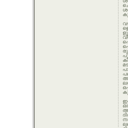
ശ
ച
ശര
കൂ
വഴ
ളെ
ളു
വ്
പ
പ
രു
പു
കി
മട
പ
പല
അ
ലപ
ഒപ
കു
ഇ
ഒത
ത്
ദി
നാ
ല