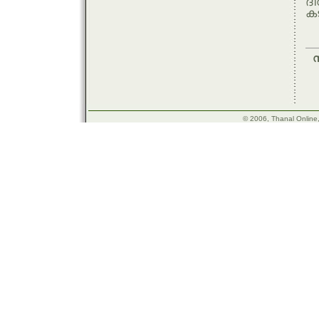
ദി
കട
സ
d
ശ
© 2006, Thanal Online