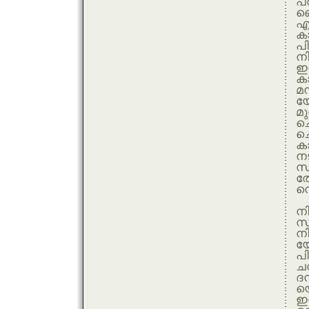
പത
ണ
എ
ക
പി
ന
ഇന
കാ
മന
യോ
മു
ച
ച
കാ
നട
സ
തേ
നെ
നി
സ്
ന
യോ
പി
ചന
ദന
യൊ
ഇന