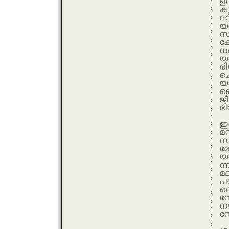
ളന
കൂ
ദ
യന
സ
കേ
ധ
യാ
രി
ച
യാ
ണെ
ജീ
ഭീ
ഇ
മന
സ
മോ
യ
ന്
മല
പത
വ
ന
നട
നോ