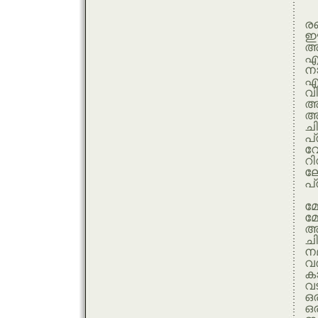
രണ
ഈ 
അവ
എങ
നാ
എ
വ
അവ
ചി
പ്
വ
റ
ല
പ്
മ
മേ
അ
ച
ന
വര
ക
വട
ഒ
ഒ