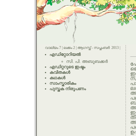
വാല്യം 7 | ലക്കം 2 | ആഗസ്ത് - സപ്തംബര്‍ 2013 |
എഡിറ്റോറിയല്‍
സി. പി. അബൂബക്കര്‍
ഫോ
എഡിറ്ററുടെ ഇഷ്ടം
ജ
കവിതകള്‍
ഇ
കഥകള്‍
സ
പ
സാംസ്കാരികം
ലഭ
പുസ്തക നിരൂപണം
അത
പല
ബ
അ
ഇ
തി
അവ
പ
ഉ