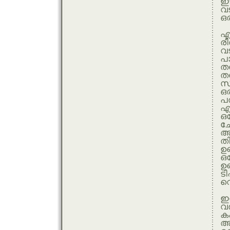
ഇ
വ
ഒ
എ
രീ
വ
പാ
തച
ത
സ
ഒര
പത
എങ
ഒ
ച
അവ
തി
ഉണ
ഒത
ഉണ
ടി
വെ
ഇ
വര
ക