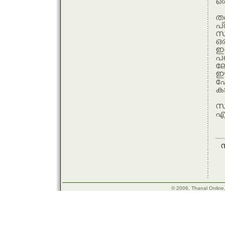
തെ
തണ
പ
സ
ഒര
ഇത
ലോ
ഈ 
ഫ
കാ
സി
എഡ
സ
d
ഫ
© 2006, Thanal Online